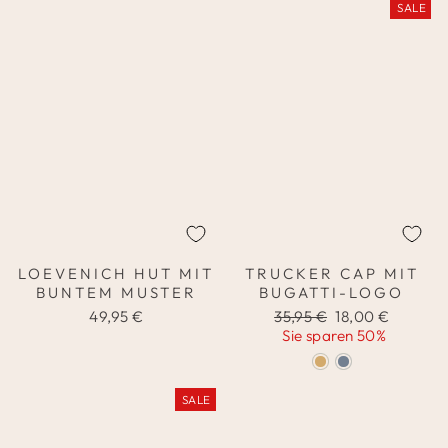
SALE
LOEVENICH HUT MIT
TRUCKER CAP MIT
BUNTEM MUSTER
BUGATTI-LOGO
Normaler
Sonderpreis
49,95 €
35,95 €
18,00 €
Preis
Sie sparen 50%
SALE