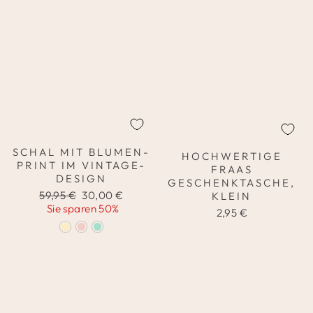
SCHAL MIT BLUMEN-
HOCHWERTIGE
PRINT IM VINTAGE-
FRAAS
DESIGN
GESCHENKTASCHE,
Normaler
Sonderpreis
59,95 €
30,00 €
KLEIN
Preis
Sie sparen 50%
2,95 €