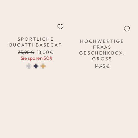
SPORTLICHE
HOCHWERTIGE
BUGATTI BASECAP
FRAAS
Normaler
Sonderpreis
35,95 €
18,00 €
GESCHENKBOX,
Preis
Sie sparen 50%
GROSS
14,95 €