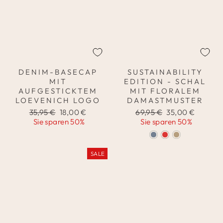
DENIM-BASECAP
SUSTAINABILITY
MIT
EDITION - SCHAL
AUFGESTICKTEM
MIT FLORALEM
LOEVENICH LOGO
DAMASTMUSTER
Normaler
Sonderpreis
Normaler
Sonderpreis
35,95 €
18,00 €
69,95 €
35,00 €
Preis
Preis
Sie sparen 50%
Sie sparen 50%
SALE