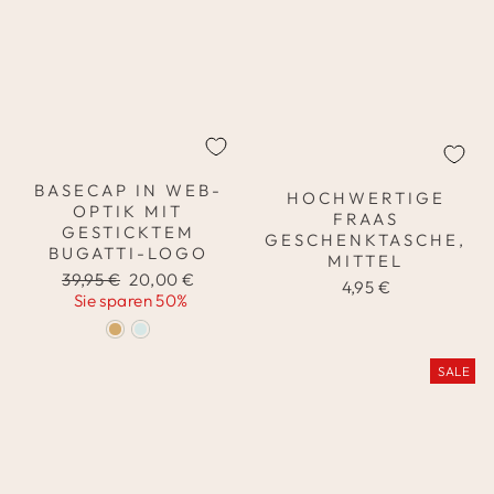
BASECAP IN WEB-
HOCHWERTIGE
OPTIK MIT
FRAAS
GESTICKTEM
GESCHENKTASCHE,
BUGATTI-LOGO
MITTEL
Normaler
Sonderpreis
39,95 €
20,00 €
4,95 €
Preis
Sie sparen 50%
SALE