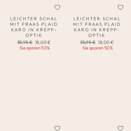
LEICHTER SCHAL
LEICHTER SCHAL
MIT FRAAS PLAID
MIT FRAAS PLAID
KARO IN KREPP-
KARO IN KREPP-
OPTIK
OPTIK
Normaler
Sonderpreis
Normaler
Sonderpreis
35,95 €
18,00 €
35,95 €
18,00 €
Preis
Preis
Sie sparen 50%
Sie sparen 50%