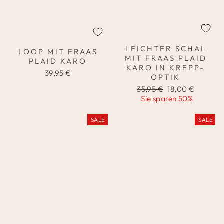
LEICHTER SCHAL
LOOP MIT FRAAS
MIT FRAAS PLAID
PLAID KARO
KARO IN KREPP-
39,95 €
OPTIK
Normaler
Sonderpreis
35,95 €
18,00 €
Preis
Sie sparen 50%
SALE
SALE