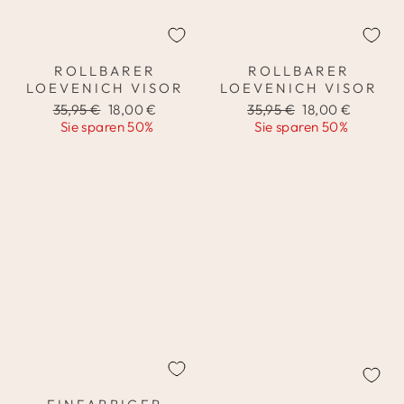
ROLLBARER
ROLLBARER
LOEVENICH VISOR
LOEVENICH VISOR
Normaler
Sonderpreis
Normaler
Sonderpreis
35,95 €
18,00 €
35,95 €
18,00 €
Preis
Preis
Sie sparen 50%
Sie sparen 50%