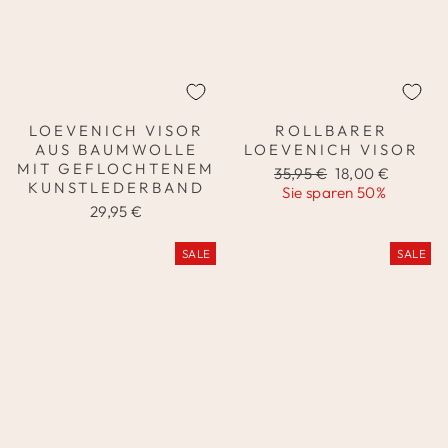
LOEVENICH VISOR
ROLLBARER
AUS BAUMWOLLE
LOEVENICH VISOR
MIT GEFLOCHTENEM
Normaler
Sonderpreis
35,95 €
18,00 €
KUNSTLEDERBAND
Preis
Sie sparen 50%
29,95 €
SALE
SALE