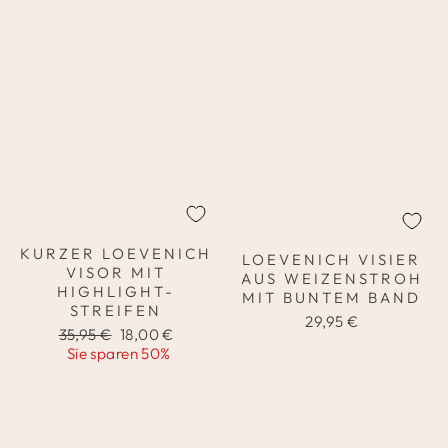
KURZER LOEVENICH
LOEVENICH VISIER
VISOR MIT
AUS WEIZENSTROH
HIGHLIGHT-
MIT BUNTEM BAND
STREIFEN
29,95 €
Normaler
Sonderpreis
35,95 €
18,00 €
Preis
Sie sparen 50%