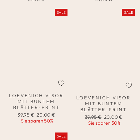
SALE
SALE
LOEVENICH VISOR
LOEVENICH VISOR
MIT BUNTEM
MIT BUNTEM
BLÄTTER-PRINT
BLÄTTER-PRINT
Normaler
Sonderpreis
39,95 €
20,00 €
Normaler
Sonderpreis
39,95 €
20,00 €
Preis
Sie sparen 50%
Preis
Sie sparen 50%
SALE