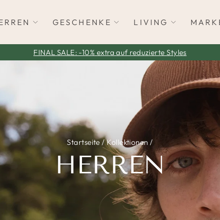
ERREN
GESCHENKE
LIVING
MARK
FINAL SALE: -10% extra auf reduzierte Styles
Pause
Diashow
Startseite
/
Kollektionen
/
HERREN