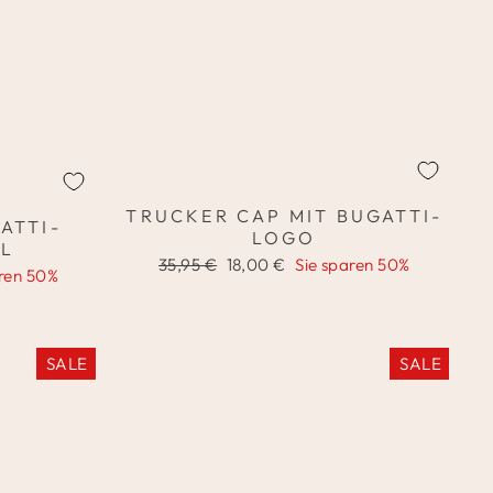
TRUCKER CAP MIT BUGATTI-
ATTI-
LOGO
L
Normaler
Sonderpreis
35,95 €
18,00 €
Sie sparen 50%
aren 50%
Preis
SALE
SALE