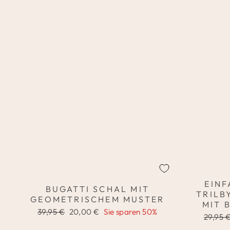
EINF
BUGATTI SCHAL MIT
TRILB
GEOMETRISCHEM MUSTER
MIT 
Normaler
Sonderpreis
39,95 €
20,00 €
Sie sparen 50%
Normal
29,95 
Preis
Preis