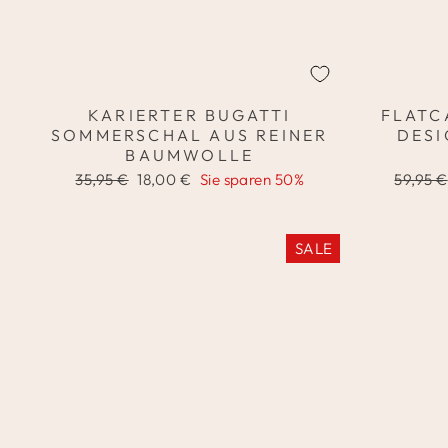
KARIERTER BUGATTI
FLATC
SOMMERSCHAL AUS REINER
DESI
BAUMWOLLE
Normaler
Sonderpreis
Normal
35,95 €
18,00 €
Sie sparen 50%
59,95 €
Preis
Preis
SALE