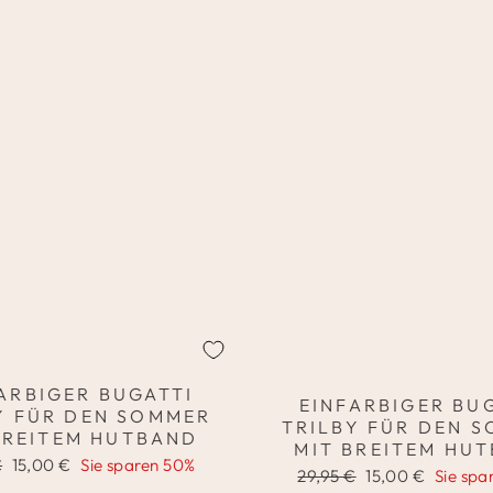
ARBIGER BUGATTI
EINFARBIGER BU
Y FÜR DEN SOMMER
TRILBY FÜR DEN 
BREITEM HUTBAND
MIT BREITEM HU
er
Sonderpreis
€
15,00 €
Sie sparen 50%
Normaler
Sonderpreis
29,95 €
15,00 €
Sie spa