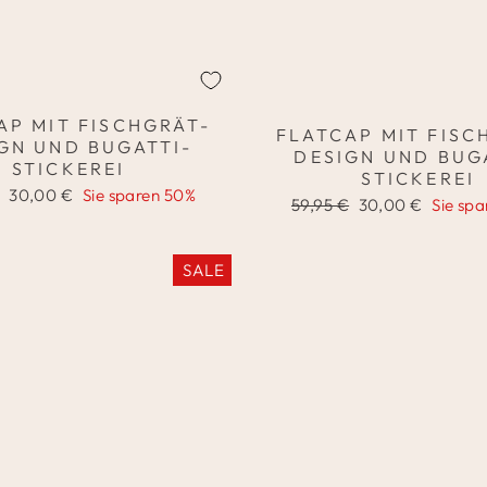
AP MIT FISCHGRÄT-
FLATCAP MIT FISC
GN UND BUGATTI-
DESIGN UND BUG
STICKEREI
STICKEREI
er
Sonderpreis
30,00 €
Sie sparen 50%
Normaler
Sonderpreis
59,95 €
30,00 €
Sie sp
Preis
SALE