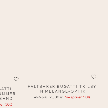
FALTBARER BUGATTI TRILBY
GATTI
IN MELANGE-OPTIK
SOMMER
Normaler
Sonderpreis
49,95 €
25,00 €
Sie sparen 50%
TBAND
Preis
ren 50%