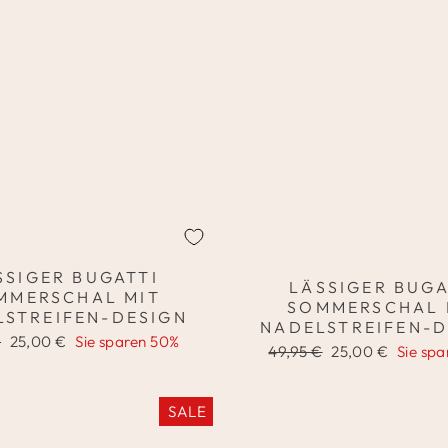
SSIGER BUGATTI
LÄSSIGER BUGA
MMERSCHAL MIT
SOMMERSCHAL 
LSTREIFEN-DESIGN
NADELSTREIFEN-D
er
Sonderpreis
€
25,00 €
Sie sparen 50%
Normaler
Sonderpreis
49,95 €
25,00 €
Sie sp
Preis
SALE