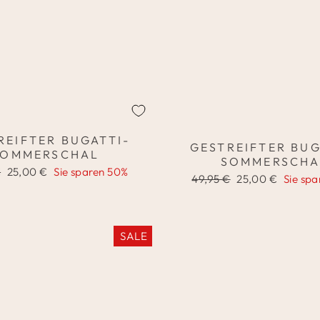
REIFTER BUGATTI-
GESTREIFTER BUG
SOMMERSCHAL
SOMMERSCHA
er
Sonderpreis
€
25,00 €
Sie sparen 50%
Normaler
Sonderpreis
49,95 €
25,00 €
Sie sp
Preis
SALE