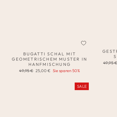
GEST
BUGATTI SCHAL MIT
GEOMETRISCHEM MUSTER IN
Normal
49,95 
HANFMISCHUNG
Preis
Normaler
Sonderpreis
49,95 €
25,00 €
Sie sparen 50%
Preis
SALE