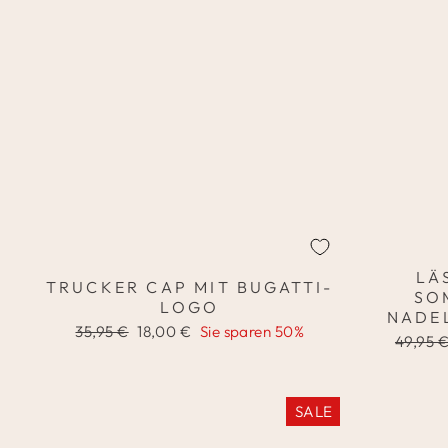
LÄ
TRUCKER CAP MIT BUGATTI-
SO
LOGO
NADE
Normaler
Sonderpreis
35,95 €
18,00 €
Sie sparen 50%
Normal
49,95 
Preis
Preis
SALE