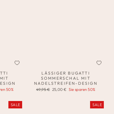
TTI
LÄSSIGER BUGATTI
MIT
SOMMERSCHAL MIT
ESIGN
NADELSTREIFEN-DESIGN
Normaler
Sonderpreis
aren 50%
49,95 €
25,00 €
Sie sparen 50%
Preis
SALE
SALE