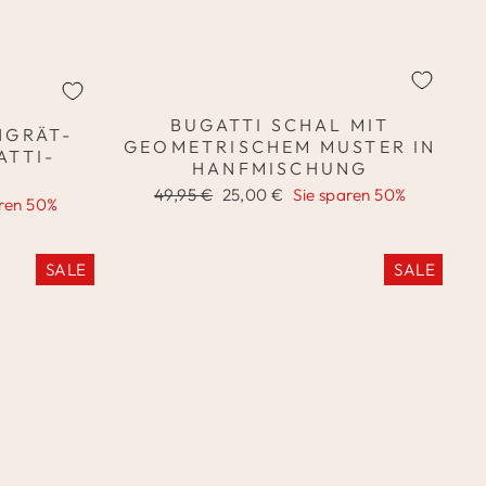
BUGATTI SCHAL MIT
HGRÄT-
GEOMETRISCHEM MUSTER IN
ATTI-
HANFMISCHUNG
Normaler
Sonderpreis
49,95 €
25,00 €
Sie sparen 50%
aren 50%
Preis
SALE
SALE