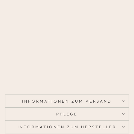
N
G
E
R
M
A
N
Y
39,95
€
INFORMATIONEN ZUM VERSAND
PFLEGE
INFORMATIONEN ZUM HERSTELLER