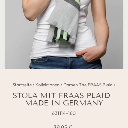
Startseite
/
Kollektionen
/
Damen The FRAAS Plaid
/
STOLA MIT FRAAS PLAID -
MADE IN GERMANY
631114-180
Normaler
39,95 €