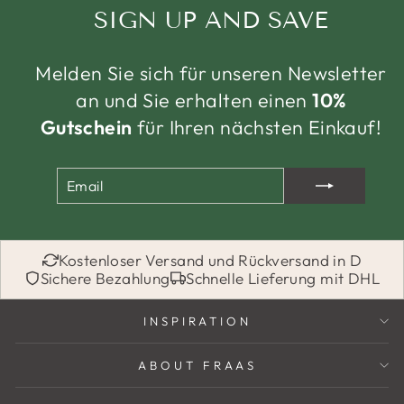
SIGN UP AND SAVE
Melden Sie sich für unseren Newsletter
an und Sie erhalten einen
10%
Gutschein
für Ihren nächsten Einkauf!
EMAIL
ABONNIEREN
Kostenloser Versand und Rückversand in D
Sichere Bezahlung
Schnelle Lieferung mit DHL
INSPIRATION
ABOUT FRAAS