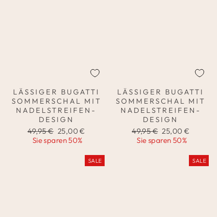
LÄSSIGER BUGATTI
LÄSSIGER BUGATTI
SOMMERSCHAL MIT
SOMMERSCHAL MIT
NADELSTREIFEN-
NADELSTREIFEN-
DESIGN
DESIGN
Normaler
Sonderpreis
Normaler
Sonderpreis
49,95 €
25,00 €
49,95 €
25,00 €
Preis
Preis
Sie sparen 50%
Sie sparen 50%
SALE
SALE