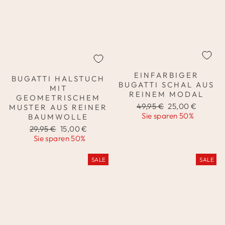
EINFARBIGER
BUGATTI HALSTUCH
BUGATTI SCHAL AUS
MIT
REINEM MODAL
GEOMETRISCHEM
Normaler
Sonderpreis
49,95 €
25,00 €
MUSTER AUS REINER
Preis
Sie sparen 50%
BAUMWOLLE
Normaler
Sonderpreis
29,95 €
15,00 €
Preis
Sie sparen 50%
SALE
SALE