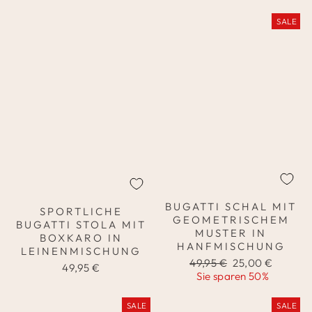
SALE
BUGATTI SCHAL MIT
SPORTLICHE
GEOMETRISCHEM
BUGATTI STOLA MIT
MUSTER IN
BOXKARO IN
HANFMISCHUNG
LEINENMISCHUNG
Normaler
Sonderpreis
49,95 €
25,00 €
49,95 €
Preis
Sie sparen 50%
SALE
SALE