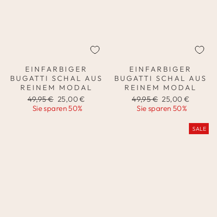
EINFARBIGER
EINFARBIGER
BUGATTI SCHAL AUS
BUGATTI SCHAL AUS
REINEM MODAL
REINEM MODAL
Normaler
Sonderpreis
Normaler
Sonderpreis
49,95 €
25,00 €
49,95 €
25,00 €
Preis
Preis
Sie sparen 50%
Sie sparen 50%
SALE