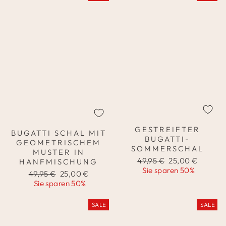
GESTREIFTER
BUGATTI SCHAL MIT
BUGATTI-
GEOMETRISCHEM
SOMMERSCHAL
MUSTER IN
Normaler
Sonderpreis
49,95 €
25,00 €
HANFMISCHUNG
Preis
Sie sparen 50%
Normaler
Sonderpreis
49,95 €
25,00 €
Preis
Sie sparen 50%
SALE
SALE