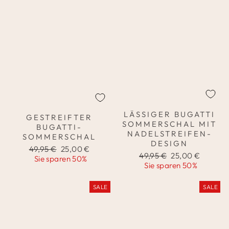
LÄSSIGER BUGATTI
GESTREIFTER
SOMMERSCHAL MIT
BUGATTI-
NADELSTREIFEN-
SOMMERSCHAL
DESIGN
Normaler
Sonderpreis
49,95 €
25,00 €
Normaler
Sonderpreis
49,95 €
25,00 €
Preis
Sie sparen 50%
Preis
Sie sparen 50%
SALE
SALE