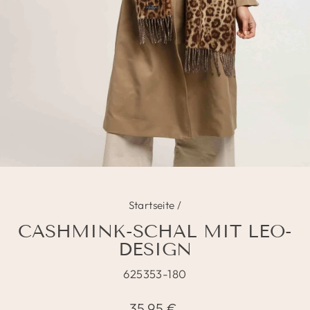
Startseite
/
CASHMINK-SCHAL MIT LEO-
DESIGN
625353-180
Normaler
35,95 €