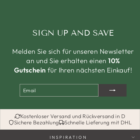
SIGN UP AND SAVE
Melden Sie sich für unseren Newsletter
an und Sie erhalten einen
10%
Gutschein
für Ihren nächsten Einkauf!
EMAIL
ABONNIEREN
Kostenloser Versand und Rückversand in D
Sichere Bezahlung
Schnelle Lieferung mit DHL
INSPIRATION