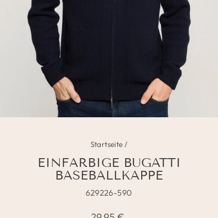
Startseite
/
EINFARBIGE BUGATTI
BASEBALLKAPPE
629226-590
Normaler
29,95 €