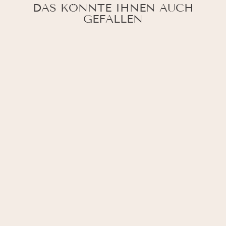
DAS KÖNNTE IHNEN AUCH
GEFALLEN
EINFARBIGE
BUGATTI
BASEBALLKAPPE
29,95 €