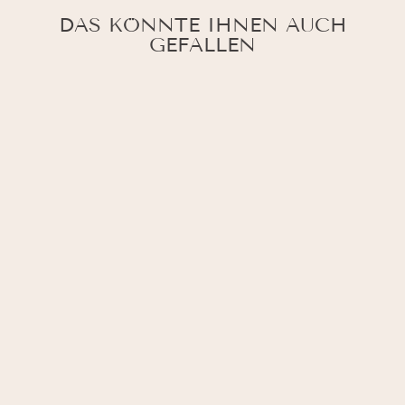
DAS KÖNNTE IHNEN AUCH
GEFALLEN
STOLA DU
MUSST
KÄMPFEN! MIT
REGENBOGEN-
STREIFEN AUS
BAUMWOLLE
59,95 €