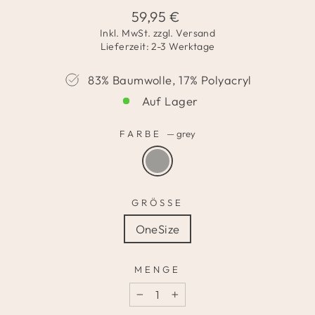
Normaler
59,95 €
Preis
Inkl. MwSt. zzgl.
Versand
Lieferzeit: 2-3 Werktage
83% Baumwolle, 17% Polyacryl
Auf Lager
FARBE
—
grey
GRÖSSE
OneSize
MENGE
−
+